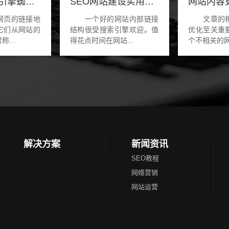
从吸引搜索引擎蜘蛛的角度规划网站内容
SEO网站建设实用指南：网站建设融入SE
页的链接地
一个好的网站内部链接
文章的相
它们从网站的
结构很受搜索引擎欢迎。值
优化至关重
...
得花点时间在网站...
个不相关的网站
解决方案
新闻资讯
SEO教程
网络营销
网站运营