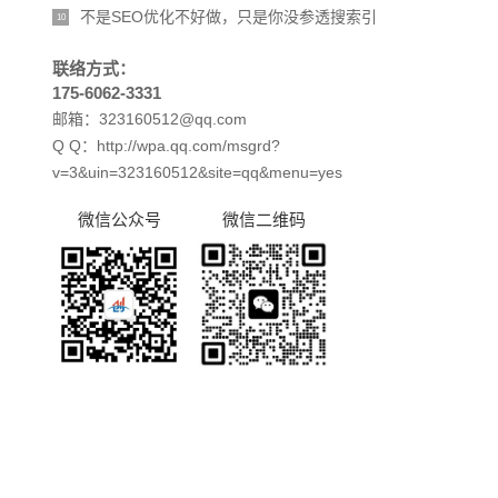
不是SEO优化不好做，只是你没参透搜索引
10
联络方式：
175-6062-3331
邮箱：323160512@qq.com
Q Q：http://wpa.qq.com/msgrd?
v=3&uin=323160512&site=qq&menu=yes
微信公众号
微信二维码