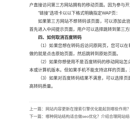
户直接访问第三方网站拥有的移动页面。因为参与开
"链接"选项卡以以下格式明确指定WAP页：
如果第三方网站不想转码该页面，可以添加此协
首先进入中间提示页面，用户可以选择跳转到第三方
四、如何取消百度转码
（1）如果您想在转码后访问原网页，您可以在
做的就是点击原始页面，然后跳转到原始页面。
（2）如果你想使用不是百度转码的移动网站怎么
本或计算机版本。但如果手机不能支持这样的页面，
（3）如果对百度转码结果不满意，可以选择页
高转码质量。
上一篇：网站内容更新在搜索引擎优化能起到哪些作用
下一篇：哪种网站结构适合做seo优化？介绍合理网站结