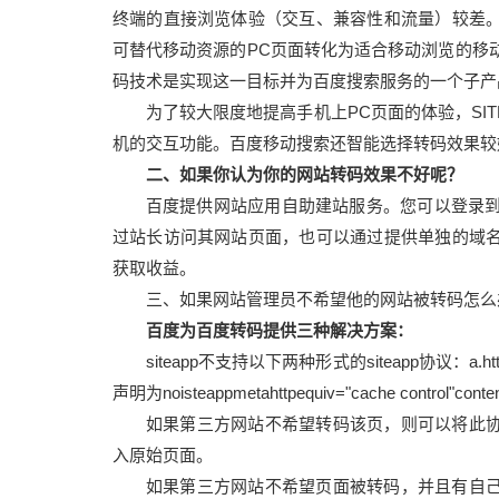
终端的直接浏览体验（交互、兼容性和流量）较差
可替代移动资源的PC页面转化为适合移动浏览的移动
码技术是实现这一目标并为百度搜索服务的一个子产
为了较大限度地提高手机上PC页面的体验，SI
机的交互功能。百度移动搜索还智能选择转码效果较
二、如果你认为你的网站转码效果不好呢？
百度提供网站应用自助建站服务。您可以登录到s
过站长访问其网站页面，也可以通过提供单独的域
获取收益。
三、如果网站管理员不希望他的网站被转码怎么
百度为百度转码提供三种解决方案：
siteapp不支持以下两种形式的siteapp协议：
声明为noisteappmetahttpequiv="cache control"con
如果第三方网站不希望转码该页，则可以将此
入原始页面。
如果第三方网站不希望页面被转码，并且有自