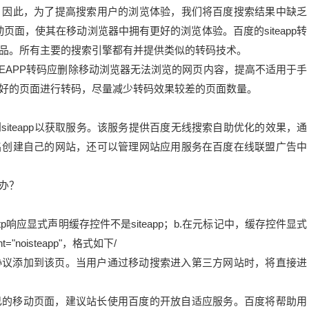
。因此，为了提高搜索用户的浏览体验，我们将百度搜索结果中缺乏
页面，使其在移动浏览器中拥有更好的浏览体验。百度的siteapp转
品。所有主要的搜索引擎都有并提供类似的转码技术。
TEAPP转码应删除移动浏览器无法浏览的网页内容，提高不适用于手
好的页面进行转码，尽量减少转码效果较差的页面数量。
iteapp以获取服务。该服务提供百度无线搜索自助优化的效果，通
名创建自己的网站，还可以管理网站应用服务在百度在线联盟广告中
办？
a.http响应显式声明缓存控件不是siteapp；b.在元标记中，缓存控件显式
tent="noisteapp"，格式如下/
协议添加到该页。当用户通过移动搜索进入第三方网站时，将直接进
己的移动页面，建议站长使用百度的开放自适应服务。百度将帮助用