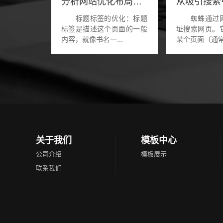
分析网站优化布局思路与SEO细节
标题标签的优化：标题
蜘蛛通过网
标签是描述这个页面的一般
址搜索网页。
内容，就像书名一...
某个页面（通常称
关于我们
模板中心
公司介绍
模板展示
联系我们