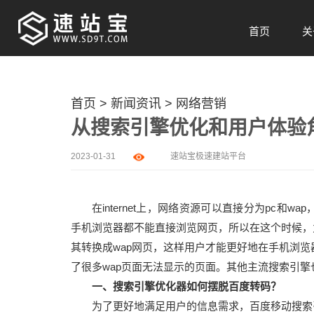
首页
关
Home
首页
>
新闻资讯
>
网络营销
从搜索引擎优化和用户体验
2023-01-31
速站宝极速建站平台
在internet上，网络资源可以直接分为pc和
手机浏览器都不能直接浏览网页，所以在这个时候，
其转换成wap网页，这样用户才能更好地在手机浏
了很多wap页面无法显示的页面。其他主流搜索引擎
一、搜索引擎优化器如何摆脱百度转码？
为了更好地满足用户的信息需求，百度移动搜索