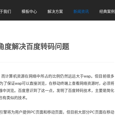
于我们
模板中心
解决方案
新闻资讯
经典案例
About
Sel
Solution
News
Case
角度解决百度转码问题
wap，而计算机资源在网络中所占的比例仍然远远大于wap。但目前很多
为了保证wap可以直接浏览，在移动终端上查看网络资源时，必须将
览器中浏览。百度意识到了这一点，发明了百度转码技术，主要是简化
也有类似的技术。
引擎将为用户提供PC页面和移动页面，但目前大部分PC页面在移动