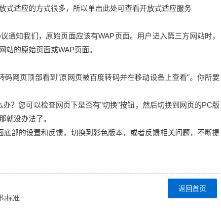
放式适应的方式很多，所以单击此处可查看开放式适应服务
议通知我们，原始页面应该有WAP页面。用户进入第三方网站时，
网站的原始页面或WAP页面。
转码网页顶部看到"原网页被百度转码并在移动设备上查看"。你所要
办？您可以检查网页下是否有"切换"按钮，然后切换到网页的PC版
那就没办法了。
面底部的设置和反馈，切换到彩色版本，或者反馈相关问题，不断提
？
返回首页
构标准